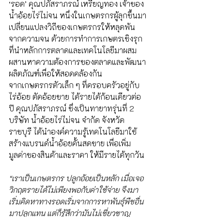
‘รอด’ คุณปภัสราภรณ์ เหรียญทอง เจ้าของ
น้ำอ้อยไร่ไม่จน หนึ่งในเกษตรกรผู้ลุกขึ้นมา
เปลี่ยนแปลงวิถีของเกษตรกรให้หลุดพ้น
จากความจน ด้วยการทำการเกษตรเชิงรุก 
ที่นำหลักการตลาดและเทคโนโลยีมาผสม
ผสานหาความต้องการของตลาดและพัฒนา
ผลิตภัณฑ์เพื่อให้สอดคล้องกัน 
จากเกษตรกรตัวเล็ก ๆ ที่ครอบครัวอยู่กับ
ไร่อ้อย ตัดอ้อยขาย ได้รายได้ก้อนเดียวต่อ
ปี คุณปภัสราภรณ์ ซึ่งเป็นทายาทรุ่นที่ 2 
บริษัท น้ำอ้อยไร่ไม่จน จำกัด จังหวัด
ราชบุรี ได้นำองค์ความรู้เทคโนโลยีมาใช้
สร้างแบรนด์น้ำอ้อยคั้นสดขาย เพื่อเพิ่ม
มูลค่าของสินค้าและราคา ให้มีรายได้ทุกวัน 
“เราเป็นเกษตรกร ปลูกอ้อยเป็นหลัก เมื่อเจอ
วิกฤตรายได้ไม่เพียงพอกับค่าใช้จ่าย จึงมา
เริ่มคิดหาทางรอดเริ่มจากการหาพันธุ์พืชอื่น
มาปลูกแทน แต่ก็รู้สึกว่ามันไม่เชี่ยวชาญ