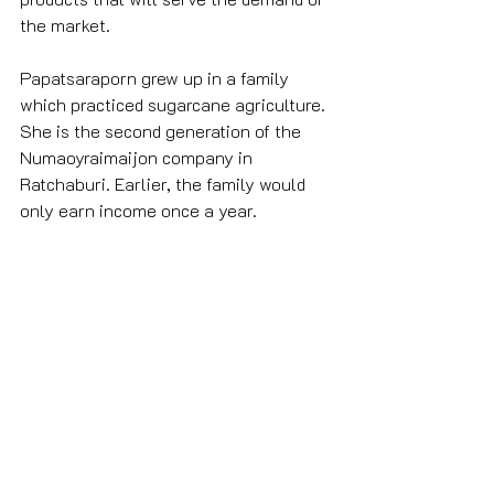
the market.
Papatsaraporn grew up in a family 
which practiced sugarcane agriculture. 
She is the second generation of the 
Numaoyraimaijon company in 
Ratchaburi. Earlier, the family would 
only earn income once a year. 
Papatsaraporn wanted to break the 
cycle and generate a year-round 
income for the family. So, she decided 
to grow sugarcane for its juice and by 
products in order to gain maximum 
profits. She applies technological 
advancement in preserving and 
enhancing the quality of her 
sugarcane juice. Today, sugarcane 
juice from Numaoyraimaijon brand has 