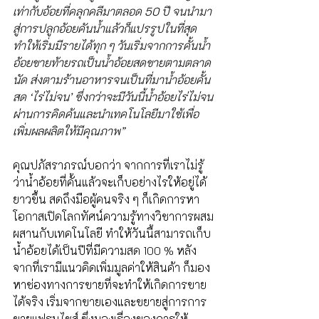
เท่ากับอ้อยที่คลุกคลีมาตลอด 50 ปี จนนำมา
สู่การปลูกอ้อยคันน้ำแล้วก็แปรรูปในที่สุด 
ทำให้เริ่มมีรายได้ทุก ๆ วันเริ่มจากการคั้นน้ำ
อ้อยขายท้ายรถเป็นน้ำอ้อยสดขายตามตลาด
นัด ส่งตามร้านอาหารจนเป็นที่มาน้ำอ้อยคั้น
สด ‘ไร่ไม่จน’ ซึ่งกว่าจะมีวันนี้น้ำอ้อยไร่ไม่จน
ผ่านการคิดค้นและนำเทคโนโลยีมาใช้เพื่อ
เพิ่มผลผลิตให้มีคุณภาพ” 
คุณปภัสราภรณ์บอกว่า จากการที่เราไม่รู้
ว่าน้ำอ้อยที่คั้นแล้วจะเก็บอย่างไรให้อยู่ได้
ยาวขึ้น สดถึงมือผู้คนจริง ๆ ก็เกิดการหา
โอกาสเปิดโลกทัศน์ความรู้ทางวิชาการผสม
ผสานกับเทคโนโลยี ทำให้วันนี้สามารถเก็บ
น้ำอ้อยได้เป็นปีที่มีความสด 100 % หลัง
จากที่เรามีแนวคิดเพิ่มมูลค่าให้สินค้า ก็มอง
หาช่องทางการขายที่จะทำให้เกิดการขาย
ได้จริง เริ่มจากขายเองและขยายสู่การการ
ขายแฟรนไชส์ ซึ่งมองเรื่องของการให้