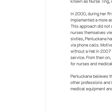
known as Nurse Ting, i
In 2000, during her fi
implemented a more act
This approach did not
nurses themselves view
sixties, Penluckana ha
via phone calls. Motiv
without a Hat in 2007 t
service. From then on
for nurses and medical 
Penluckana believes th
other professions and i
medical equipment and