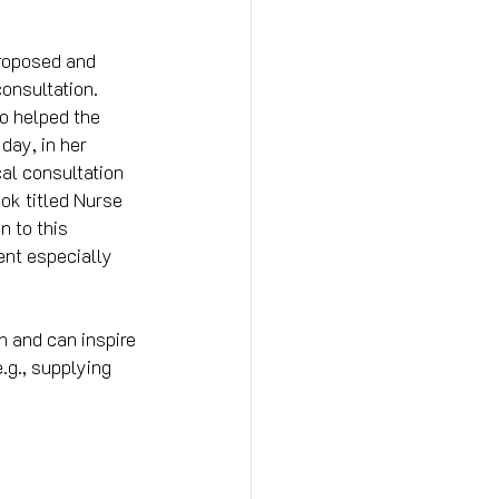
proposed and 
onsultation. 
o helped the 
day, in her 
al consultation 
ok titled Nurse 
n to this 
nt especially 
n and can inspire 
.g., supplying 