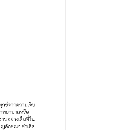
ทุกข์จากความเจ็บ
ักษาพยาบาลหรือ
งานอย่างเต็มที่ใน
พ็ญลักขณา ขำเลิศ 