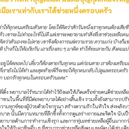
ในมือเราเท่ากับเราได้ช่วยหนึ่งครอบครัว
่าให้ทุกคนเตรียมตัวตาย โดยให้คิดว่าสักวันหนึ่งเราทุกคนต้องเสียช
้ว เขาจะไม่ทำอะไรที่ไม่ดี แต่เขาจะพยายามทำสิ่งที่เขาช่วยเหลือคนอ
ดว่าตัวเองจะไม่ตาย เขาจึงต้องการแต่ความรวย ความเก่ง บ้างก็แข่งก
บ้างก็ไม่ให้อภัยกัน เอาเรื่องลบ ๆ มาคิด ทำให้ทะเลาะกัน สังคมแบ
รจะอยู่ได้ตลอดไป เดี๋ยวก็ต้องตายกันทุกคน แต่ก่อนตาย เราต้องเตรียม
งที่เรายังไม่ได้ทำ และสุดท้ายพี่ก็จะขอให้ทุกคนกลับไปดูแลครอบครั
ูก บอกรักทุกคนในครอบครัวนะคะ” 
่พี่ติ๋ง พยาบาลไร้หมวกได้ทำไว้ยังผลให้เกิดเครือข่ายคนดีช่วยเหล
ชนในพื้นที่ที่มีต่อพยาบาลได้อย่างสิ้นเชิง รวมทั้งยังสามารถปรั
ความทุกข์ของผู้ป่วยด้วยใจกรุณา สร้างความรักในหัวใจ ส่งพลังบว
บาล นั้นมีความหมายที่ลึกซึ้งทั้งการดูแลร่างกายและจิตใจ นับเ
าบาลด้านการทำงานเชิงรุก และการทุ่มเทช่วยเหลือผู้อื่นมากกว่า
จให้กับอาชีพอื่น ๆ ที่สามารถช่วยเหลือสังคมและผู้คนได้เช่นเดีย