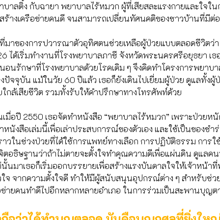
 พยาบาลติ๋ง กับฉายา พยาบาลไร้หมวก ผู้ที่เสียสละแรงกายและใจใ
ร้างเครือข่ายคนดี จนสามารถเปลี่ยนทัศนคติของชาวบ้านที่มีต
ที่มาของการปวารณาตัวอุทิศตนช่วยเหลือผู้ป่วยแบบตลอดชีวิตว่า 
6 ได้เริ่มทำงานที่โรงพยาบาลภาชี จังหวัดพระนครศรีอยุธยา เธ
นไข้นอนรักษาที่โรงพยาบาลด้วยโรคเดิม ๆ จึงคิดทำโครงการพยาบ
ปัจจุบัน แม้ในวัย 60 ปีแล้ว เธอก็ยังเดินไปเยี่ยมผู้ป่วย ดูแลทั้งผู้ป
วยใกล้เสียชีวิต รวมทั้งรับให้คำปรึกษาทางโทรศัพท์ด้วย
ขึ้นเมื่อปี 2550 เธอจัดทำหนังสือ “พยาบาลไร้หมวก” เพราะป่วยหนั
จทำหนังสือเล่มนี้เพื่อเล่าประสบการณ์ของตัวเอง และใช้เป็นของช
งราวในช่วงป่วยที่ได้ใช้การแพทย์ทางเลือก การปฏิบัติธรรม การใ
จิตอธิษฐานว่าถ้าไม่ตายจะตั้งใจทำคุณความดีเพื่อแผ่นดิน ดูแลค
ต่นั้นมาเธอก็เริ่มออกบรรยายเพื่อสร้างแรงบันดาลใจให้เจ้าหน้าที่
จ จากความตั้งใจดี ทำให้มีผู้สนับสนุนอุปกรณ์ต่าง ๆ สำหรับช่วย
รือข่ายคนทำดีไปอีกหลากหลายอำเภอ ในการร่วมเป็นสะพานบุญตา
อว่าได้ทำบุญตลอด มันคือบุญกุศลที่ยิ่งใหญ