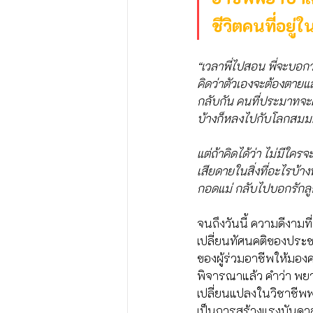
ชีวิตคนที่อยู่
“เวลาพี่ไปสอน พี่จะบอกว
คิดว่าตัวเองจะต้องตายแล
กลับกัน คนที่ประมาทจะคิ
บ้างก็หลงไปกับโลกสมมติ 
แต่ถ้าคิดได้ว่า ไม่มีใค
เสียดายในสิ่งที่อะไรบ้า
กอดแม่ กลับไปบอกรักล
จนถึงวันนี้ ความดีงามที
เปลี่ยนทัศนคติของประชา
ของผู้ร่วมอาชีพให้มอง
พิจารณาแล้ว คำว่า พยา
เปลี่ยนแปลงในวิชาชีพพย
เป็นการสร้างแรงบันดาลใ