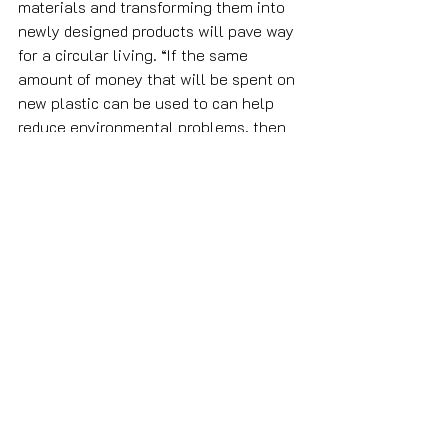
materials and transforming them into 
newly designed products will pave way 
for a circular living. “If the same 
amount of money that will be spent on 
new plastic can be used to can help 
reduce environmental problems, then 
why not?”, said Teerachai.
Teerachai collaborates with like-
minded partners from different fields 
such as innovation, buys technology 
and materials to deliver green 
products, reduce waste disposal and 
minimize wasting natural resources. 
For example, to prevent old fishnets 
from being thrown away in the ocean, 
Teerachai buys them from the 
fishermen and turn them into new 
products. This way, the locals are also 