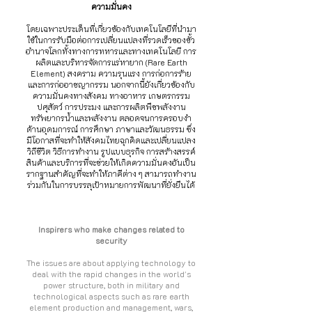
ความมั่นคง
โดยเฉพาะประเด็นที่เกี่ยวข้องกับเทคโนโลยีที่นำมา
ใช้ในการรับมือต่อการเปลี่ยนแปลงที่รวดเร็วของขั้ว
อำนาจโลกทั้งทางการทหารและทางเทคโนโลยี การ
ผลิตและบริหารจัดการแร่หายาก (Rare Earth
Element) สงคราม ความรุนแรง การก่อการร้าย
และการก่ออาชญากรรม นอกจากนี้ยังเกี่ยวข้องกับ
ความมั่นคงทางสังคม ทางอาหาร เกษตรกรรม
ปศุสัตว์ การประมง และการผลิตพืชพลังงาน
ทรัพยากรน้ำและพลังงาน ตลอดจนการครอบงำ
ด้านอุดมการณ์ การศึกษา ภาษาและวัฒนธรรม ซึ่ง
มีโอกาสที่จะทำให้สังคมไทยฉุกคิดและเปลี่ยนแปลง
วิถีชีวิต วิธีการทำงาน รูปแบบธุรกิจ การสร้างสรรค์
สินค้าและบริการที่จะช่วยให้เกิดความมั่นคงอันเป็น
รากฐานสำคัญที่จะทำให้ภาคีต่าง ๆ สามารถทำงาน
ร่วมกันในการบรรลุเป้าหมายการพัฒนาที่ยั่งยืนได้
Inspirers who make changes related to
security
The issues are about applying technology to
deal with the rapid changes in the world's
power structure, both in military and
technological aspects such as rare earth
element production and management, wars,