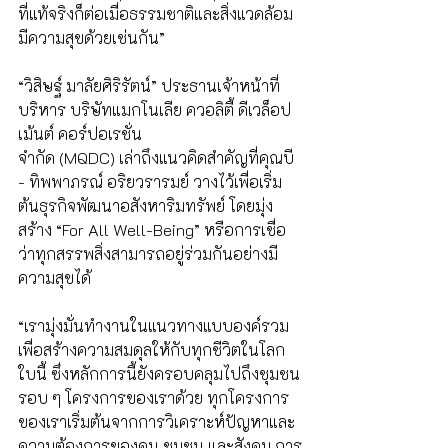
ที่แท้จริงก็ต่อเมื่อธรรมชาติและสิ่งแวดล้อม
มีความสุขด้วยเช่นกัน” 
“วิสิษฐ์ มาลัยศิริรัตน์” ประธานเจ้าหน้าที่
บริหาร บริษัทแมกโนเลีย ควอลิตี้ ดีเวล็อป
เม้นต์ คอร์ปอเรชั่น
จำกัด (MQDC) เล่าถึงแนวคิดสำคัญที่คุณบี 
- ทิพพาภรณ์ อริยวรารมย์ วางไว้เพื่อเริ่ม
ต้นธุรกิจพัฒนาอสังหาริมทรัพย์ โดยมุ่ง
สร้าง “For All Well-Being” หรือการเชื่อ
ว่าทุกสรรพสิ่งสามารถอยู่ร่วมกันอย่างมี
ความสุขได้ 
“เรามุ่งมั่นทำงานในแนวทางแบบองค์รวม
เพื่อสร้างความสมดุลให้กับทุกชีวิตในโลก
ใบนี้ ซึ่งหลักการนี้ยังครอบคลุมไปถึงชุมชน
รอบ ๆ โครงการของเราด้วย ทุกโครงการ
ของเราเริ่มต้นจากการวิเคราะห์ปัญหาและ
ความต้องการของคน ชุมชน และสังคม การ