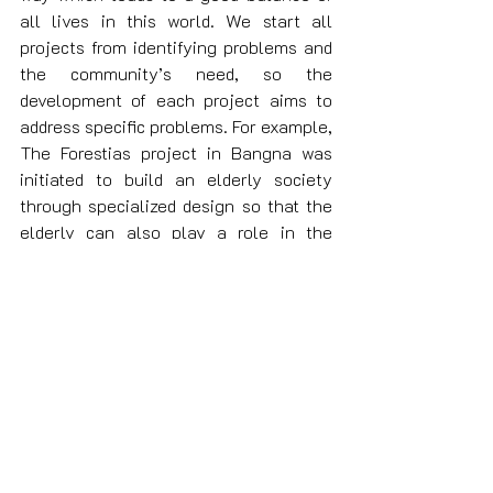
all lives in this world. We start all 
projects from identifying problems and 
the community’s need, so the 
development of each project aims to 
address specific problems. For example, 
The Forestias project in Bangna was 
initiated to build an elderly society 
through specialized design so that the 
elderly can also play a role in the 
community. Also, we employ a concept 
of Sustainnovation in our all projects to 
generate the well-life condition and 
give people true happiness. This 
includes developing smart networks to 
reduce energy consumption, building a 
central utility plant, and designing the 
landscape with attention to every 
detail. Moreover, Magnolia Quality 