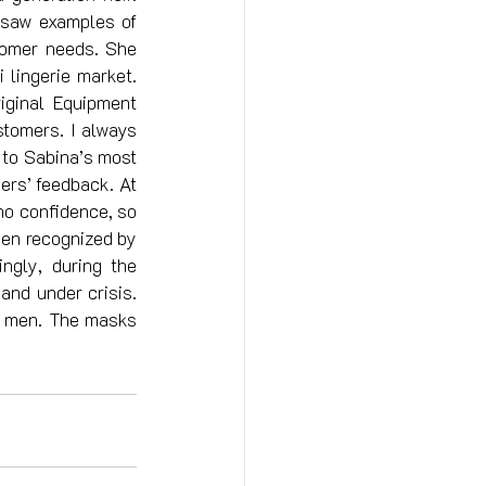
 saw examples of 
tomer needs. She 
 lingerie market. 
ginal Equipment 
tomers. I always 
 to Sabina’s most 
rs’ feedback. At 
o confidence, so 
en recognized by 
ngly, during the 
nd under crisis. 
d men. The masks 