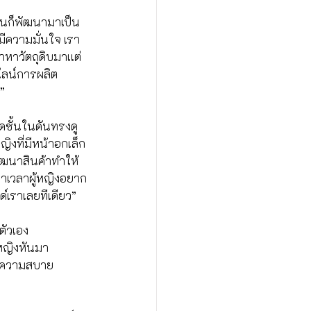
้นในก็พัฒนามาเป็น
างมีความมั่นใจ เรา
าหาวัตถุดิบมาเเต่
กไลน์การผลิต
”
ดชั้นในดันทรงดู
ญิงที่มีหน้าอกเล็ก
พัฒนาสินค้าทำให้
ราเวลาผู้หญิงอยาก
นด์เราเลยทีเดียว”
ตัวเอง
้หญิงหันมา
เน้นความสบาย