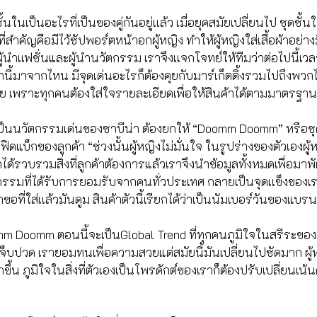
้นในเป็นอะไรที่เป็นของคู่กันอยู่เเล้ว เมื่อยุคสมัยเปลี่ยนไป ชุดชั
้น ที่สำคัญคือมีไว้ซัปพอร์ตหน้าอกผู้หญิง ทำให้ผู้หญิงใส่เสื้อผ้าอย่
้นำเเฟชั่นและผู้นำนวัตกรรม เราจึงเเจกโจทย์ให้ทีมว่าต่อไปนี้เวล
้านี้มาจากไหน มีจุดเด่นอะไรก็ต้องคุยกับมาร์เก็ตติ้งรวมไปถึงพว
 เพราะทุกคนต้องใส่ใจรายละเอียดเพื่อให้สินค้าได้ตามมาตรฐาน
ลายเป็นนวัตกรรมเด่นของซาบีน่า ต้องยกให้ “Doomm Doomm” หรือชุ
ฟีดแบ็กของลูกค้า “ช่วงนั้นผู้หญิงไม่มั่นใจ ในรูปร่างของตัวเองผู้ห
ากได้รวบรวมสิ่งที่ลูกค้าต้องการแล้วเราจึงนำข้อมูลทั้งหมดเพื่อมา
ตกรรมที่ได้รับการยอมรับจากคนทั่วประเทศ กลายเป็นจุดเเข็งของเ
าขอที่ใส่เเล้วมันดูม สินค้าตัวนี้เรียกได้ว่าเป็นนัมเบอร์วันของแบร
 Doomm ตอนนี้จะเป็นGlobal Trend ที่ทุกคนภูมิใจในสรีระของ
เจ็บปวด เรายอมทนเพื่อความสวยแต่สมัยนี้มันเปลี่ยนไปชัดมาก ผู
มากขึ้น ภูมิใจในสิ่งที่ตัวเองเป็นโพรดักต์ของเราก็ต้องปรับเปลี่ยน