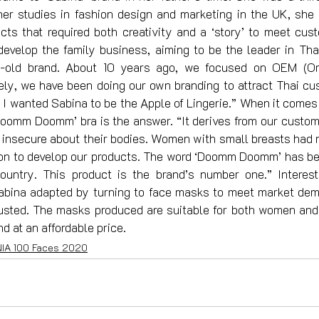
r studies in fashion design and marketing in the UK, she
ucts that required both creativity and a ‘story’ to meet cus
develop the family business, aiming to be the leader in Thai
-old brand. About 10 years ago, we focused on OEM (Ori
ely, we have been doing our own branding to attract Thai cus
 I wanted Sabina to be the Apple of Lingerie.” When it comes
Doomm Doomm’ bra is the answer. “It derives from our custome
 insecure about their bodies. Women with small breasts had n
ion to develop our products. The word ‘Doomm Doomm’ has be
ountry. This product is the brand’s number one.” Interesti
abina adapted by turning to face masks to meet market dema
usted. The masks produced are suitable for both women an
nd at an affordable price. 
NIA 100 Faces 2020