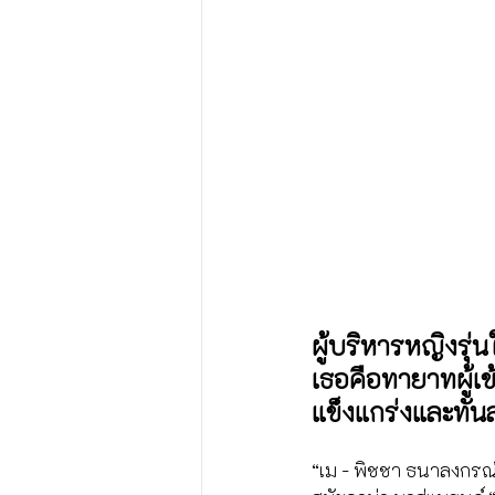
ผู้บริหารหญิงรุ่
เธอคือทายาทผู้เ
แข็งแกร่งและทันสม
“เม - พิชชา ธนาลงกรณ์”