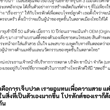
“ซาบีน่า” ในสมัยคุณพ่อ เธอในฐานะทายาทรุ่นที่ 3 เมื่อได้ไปศึกษ
่ประเทศอังกฤษ ได้เห็นตัวอย่างการสร้างผลิตภัณฑ์ต่าง ๆ ที่ไม่เพียง
้าง “เรื่องราว” ให้กับโพรดักต์เพื่อตอบโจทย์ลูกค้า เธอตั้งใจว่าจะ
อบครัว ตั้งเป้าว่าจะเป็นผู้นำของชุดชั้นในตลาดเมืองไทยให้ได้
อายุเข้าปีที่ 50 แล้วค่ะ เมื่อราว 10 ปีก่อนเราจะเน้นทำ OEM (Orgi
ลัง ๆ มา เราทำเเบรนด์ดิ้งของตัวเองเพื่อขายคนไทยเลย สินค้าจะต
ีระหน้าอกใส่แล้วสวย มั่นใจ และสบาย เมพูดกับทางทีมตลอดว่าอ
าคือผู้นำทางด้านแฟชั่นเเละนวัตกรรมของชุดชั้นในตลาดไทย”
น่งประธานเจ้าหน้าที่บริหารการตลาด บริษัท ซาบีน่า จำกัด (ม
เธออยู่กับโจทย์ที่ยากพอตัวในการสร้างโพรดักต์ให้มี “สตอรี่” 
นคือการเจ็บปวด เรายอมทนเพื่อความสวย แต่สม
นสิ่งที่เป็นตัวเองมากขึ้น โปรดักต์ของเราก็ต
กัน