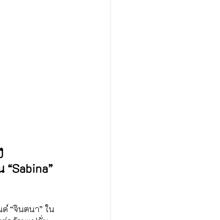
ี
น “Sabina” 
รนด์ “จินตนา” ใน