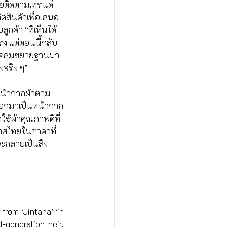
อยติดตามเทรนด์
ิตสินค้าเพื่อเสนอ
กค้า “ที่เห็นได้
รง แต่ตอนนี้กลับ
ครอบคลุมขยายฐานมา
ิงจริง ๆ”
หน้ากากผ้าตาม
ออกมาเป็นหน้ากาก
กใช้ผ้าคุณภาพดีที่
เทศไทยในราคาที่
ะกลายเป็นสิ่ง
rom ‘Jintana’ ‘in 
generation heir. 