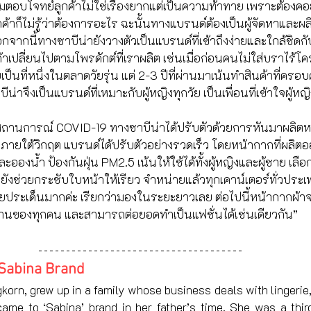
อบโจทย์ลูกค้าไม่ใช่เรื่องยากแต่เป็นความท้าทาย เพราะต้องค
ค้าก็ไม่รู้ว่าต้องการอะไร ฉะนั้นทางแบรนด์ต้องเป็นผู้จัดหาและผล
กจากนี้ทางซาบีน่ายังวางตัวเป็นแบรนด์ที่เข้าถึงง่ายและใกล้ชิดกับลู
าเปลี่ยนไปตามโพรดักต์ที่เราผลิต เช่นเมื่อก่อนคนไม่ใส่บราไร้โค
คยเป็นที่หนึ่งในตลาดวัยรุ่น แต่ 2-3 ปีที่ผ่านมาเน้นทำสินค้าที่
ีน่าจึงเป็นแบรนด์ที่เหมาะกับผู้หญิงทุกวัย เป็นเพื่อนที่เข้าใจผู้หญ
วงสถานการณ์ COVID-19 ทางซาบีน่าได้ปรับตัวด้วยการหันมาผลิต
ายใต้วิกฤต แบรนด์ได้ปรับตัวอย่างรวดเร็ว โดยหน้ากากที่ผลิต
ะอองน้ำ ป้องกันฝุ่น PM2.5 เน้นให้ใช้ได้ทั้งผู้หญิงและผู้ชาย เลือ
ยังช่วยกระชับใบหน้าให้เรียว จำหน่ายแล้วทุกเคาน์เตอร์ทั่วประ
ายประเด็นมากค่ะ เรียกว่ามองในระยะยาวเลย ต่อไปนี้หน้ากากผ้าจ
อผ้าที่บ้านของทุกคน และสามารถต่อยอดทำเป็นแฟชั่นได้เช่นเดียวกัน”
 Sabina Brand
orn, grew up in a family whose business deals with lingerie, f
ame to ‘Sabina’ brand in her father’s time. She was a third-