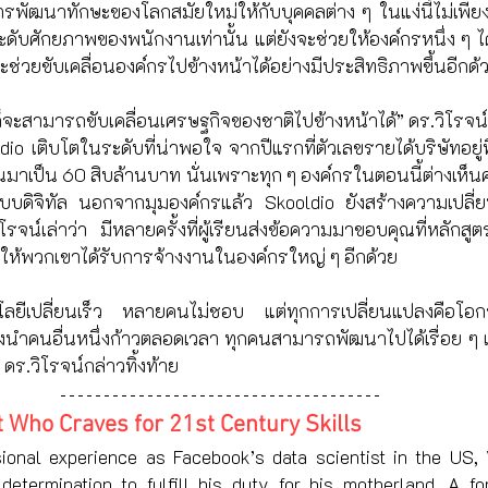
ารพัฒนาทักษะของโลกสมัยใหม่ให้กับบุคคลต่าง ๆ ในแง่นี้ไม่เพีย
ับศักยภาพของพนักงานเท่านั้น แต่ยังจะช่วยให้องค์กรหนึ่ง ๆ ได้
่วยขับเคลื่อนองค์กรไปข้างหน้าได้อย่างมีประสิทธิภาพขึ้นอีกด้
รก็จะสามารถขับเคลื่อนเศรษฐกิจของชาติไปข้างหน้าได้” ดร.วิโรจน์กล่
oldio เติบโตในระดับที่น่าพอใจ จากปีแรกที่ตัวเลขรายได้บริษัทอยู่ท
ขึ้นมาเป็น 60 สิบล้านบาท นั่นเพราะทุก ๆ องค์กรในตอนนี้ต่างเ
ะบบดิจิทัล นอกจากมุมองค์กรแล้ว Skooldio ยังสร้างความเปลี
์เล่าว่า มีหลายครั้งที่ผู้เรียนส่งข้อความมาขอบคุณที่หลักสูตรข
ช่วยให้พวกเขาได้รับการจ้างงานในองค์กรใหญ่ ๆ อีกด้วย 
โนโลยีเปลี่ยนเร็ว หลายคนไม่ชอบ แต่ทุกการเปลี่ยนแปลงคือโอก
งวิ่งนำคนอื่นหนึ่งก้าวตลอดเวลา ทุกคนสามารถพัฒนาไปได้เรื่อย ๆ แ
” ดร.วิโรจน์กล่าวทิ้งท้าย
t Who Craves for 21st Century Skills
ional experience as Facebook’s data scientist in the US, V
determination to fulfill his duty for his motherland. A for