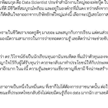
์ จิรพัฒนกุล คือ Data Scientist ประจำสำนักงานใหญ่ของเฟซบุ๊ค 
นที่ดี มีชีวิตที่สมบูรณ์พร้อม และอยู่ในองค์กรที่มั่นคง ทว่าหลังจ
จน์ก็ตัดสินใจลาออกจากบริษัทยักษ์ใหญ่แห่งนี้ เลือกจะปฏิเสธโอกาส
ราะในชีวิตเราเจอครูดีๆ มาเยอะ และสนุกกับการเรียน แต่คนส่วน
 ตัวเองมีความสามารถในการถ่ายทอดความรู้ เลยคิดว่าน่าจะช่วยขับ
ว่า ดร.วิโรจน์ยังเป็นนักเรียนทุนอานันทมหิดล ที่แม้ว่าตัวทุนเองจะไ
าใจไว้กับผู้ได้รับทุนว่า ควรจะกลับมาทำประโยชน์ให้กับประเ
ึกษาอีกมาก ในแง่นี้ ความรู้และความเชี่ยวชาญที่เขามี จึงน่าจะสร้
 เราอาจเป็นหนึ่งในหมื่นคน ที่เขาก็ไม่ได้ต้องการเราขนาดนั้น ต่อ
ะที่ประเทศไทยกลับยังไม่ค่อยมีคนรู้เรื่อง data มากนัก เราเลยค