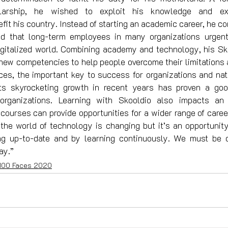
larship, he wished to exploit his knowledge and exp
fit his country. Instead of starting an academic career, he c
 that long-term employees in many organizations urgent
digitalized world. Combining academy and technology, his Sko
 new competencies to help people overcome their limitations a
es, the important key to success for organizations and nat
ts skyrocketing growth in recent years has proven a good
rganizations. Learning with Skooldio also impacts an i
courses can provide opportunities for a wider range of caree
y the world of technology is changing but it’s an opportunit
ing up-to-date and by learning continuously. We must be d
ay.”
 100 Faces 2020