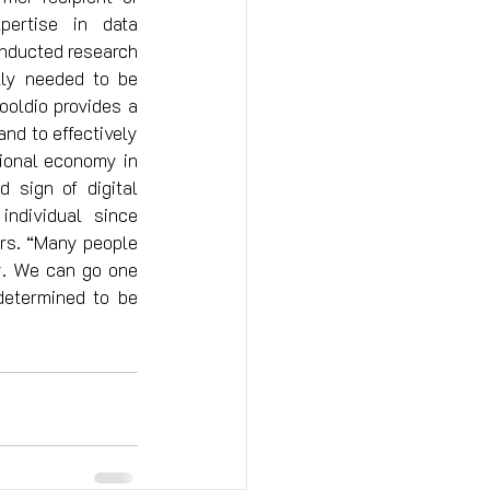
ertise in data 
onducted research 
ly needed to be 
oldio provides a 
nd to effectively 
ional economy in 
 sign of digital 
ndividual since 
rs. “Many people 
y. We can go one 
etermined to be 